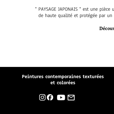
" PAYSAGE JAPONAIS " est une pièce un
de haute qualité et protégée par un v
Découv
Peintures contemporaines
texturées
et colorées
mail_outline