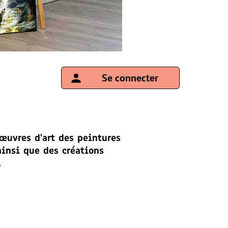
person
Se connecter
'œuvres d'art des peintures
 ainsi que des créations
.